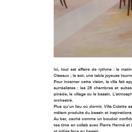
Ici, tout est affaire de rythme : le mat
Oiseaux
; le soir, une table joyeuse tourn
Pour incarner cette vision, la villa fait a
surréalistes : les 28 chambres et suites
pinède, le village ou le bassin. L’atmos
orchestré.
Plus qu’un lieu où dormir, Villa Colette
mêlant produits du bassin et inspirations 
Au bar, caché comme un boudoir confident
tea time en collab avec Pierre Hermé et
et initiés face au bassin.