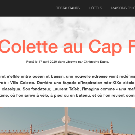
RESTAURANTS
HÔTELS
MAISONS D'H
 Colette au Cap 
Posté le 17 avril 2026 dans
Lifestyle
par Christophe Daste.
ret
s’effile entre océan et bassin, une nouvelle adresse vient redéfinir
rdé :
Villa Colette
. Derrière une façade d’inspiration néo-XIXe siècl
 classique. Son fondateur,
Laurent Taïeb
, l’imagine comme
« une mai
ntime, où l’on arrive à vélo, à pied ou en bateau, et où l’on revient co