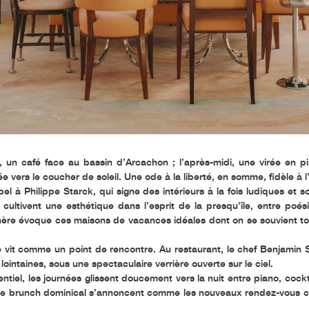
in, un café face au bassin d’Arcachon ; l’après-midi, une virée en p
ée vers le coucher de soleil. Une ode à la liberté, en somme, fidèle à l
ppel à
Philippe Starck
, qui signe des intérieurs à la fois ludiques et 
 cultivent une esthétique dans l’esprit de la presqu’île, entre poés
phère évoque ces maisons de vacances idéales dont on se souvient to
 se vit comme un point de rencontre. Au restaurant, le chef
Benjamin S
lointaines, sous une spectaculaire verrière ouverte sur le ciel.
iel, les journées glissent doucement vers la nuit entre piano, cocktai
 le brunch dominical s’annoncent comme les nouveaux rendez-vous chi