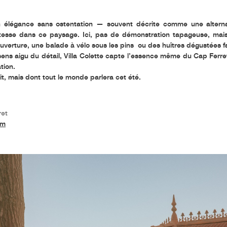
 élégance sans ostentation — souvent décrite comme une alterna
justesse dans ce paysage. Ici, pas de démonstration tapageuse, mai
ouverture, une balade à vélo sous les pins ou des huîtres dégustées f
ens aigu du détail, Villa Colette capte l’essence même du Cap Ferret 
tion.
it, mais dont tout le monde parlera cet été.
ret
om