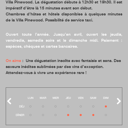
Villa Pinewood. La dégustation débute à 12h30 et 19h30. Il est
impératif d’être là 15 minutes avant son début.
Chambres d’hôtes et hôtels disponibles à quelques minutes
de la Villa Pinewood. Possibilité de service taxi.
Ouvert toute l’année. Jusqu’en avril, ouvert les jeudis,
vendredis, samedis soirs et le dimanche midi.
Paiement :
espèces, chèques et cartes bancaires.
On aime
: Une dégustation insolite avec fantaisie et sens. Des
saveurs inédites sublimées par des vins d’exception.
Attendez-vous à vivre une expérience rare !
LUN
MAR
MER
JEU
VEN
SAM
DIM
DÉJ
DÎNER