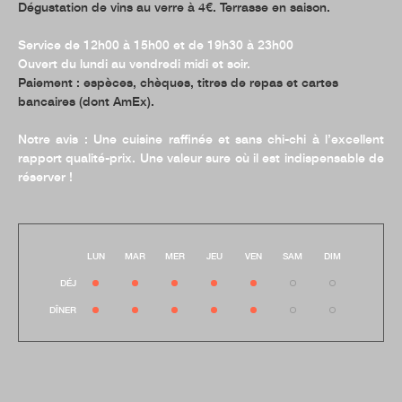
Dégustation de vins au verre à 4€. Terrasse en saison.
Service de 12h00 à 15h00 et de 19h30 à 23h00
Ouvert du lundi au vendredi midi et soir.
Paiement : espèces, chèques, titres de repas et cartes
bancaires (dont AmEx).
Notre avis
: Une cuisine raffinée et sans chi-chi à l’excellent
rapport qualité-prix. Une valeur sure où il est indispensable de
réserver !
LUN
MAR
MER
JEU
VEN
SAM
DIM
DÉJ
DÎNER