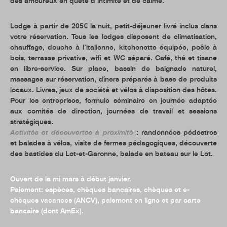
des amoureux en quête d’intimité et de calme.
Lodge à partir de 205€ la nuit, petit-déjeuner livré inclus dans
votre réservation. Tous les lodges disposent de climatisation,
chauffage, douche à l’italienne, kitchenette équipée, poêle à
bois, terrasse privative, wifi et WC séparé. Café, thé et tisane
en libre-service. Sur place, bassin de baignade naturel,
massages sur réservation, dîners préparés à base de produits
locaux. Livres, jeux de société et vélos à disposition des hôtes.
Pour les entreprises, formule séminaire en journée adaptée
aux comités de direction, journées de travail et sessions
stratégiques.
Activités et découvertes à proximité
: randonnées pédestres
et balades à vélos, visite de fermes pédagogiques, découverte
des bastides du Lot-et-Garonne, balade en bateau sur le Lot.
Ouvert de la mi mars à début janvier.
Paiement: espèces, chèques bancaires, chèques et e-
chèques vacances (ANCV), paiement en ligne et par carte
bancaire (dont AmEx).