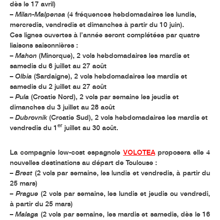
dès le 17 avril)
–
Milan-Malpensa
(4 fréquences hebdomadaires les lundis,
mercredis, vendredis et dimanches à partir du 10 juin).
Ces lignes ouvertes à l’année seront complétées par quatre
liaisons saisonnières :
–
Mahon
(Minorque), 2 vols hebdomadaires les mardis et
samedis du 6 juillet au 27 août
–
Olbia
(Sardaigne), 2 vols hebdomadaires les mardis et
samedis du 2 juillet au 27 août
–
Pula
(Croatie Nord), 2 vols par semaine les jeudis et
dimanches du 3 juillet au 28 août
–
Dubrovnik
(Croatie Sud), 2 vols hebdomadaires les mardis et
er
vendredis du 1
juillet au 30 août.
La compagnie low-cost espagnole
VOLOTEA
proposera elle 4
nouvelles destinations au départ de Toulouse :
–
Brest
(2 vols par semaine, les lundis et vendredis, à partir du
25 mars)
–
Prague
(2 vols par semaine, les lundis et jeudis ou vendredi,
à partir du 25 mars)
–
Malaga
(2 vols par semaine, les mardis et samedis, dès le 16