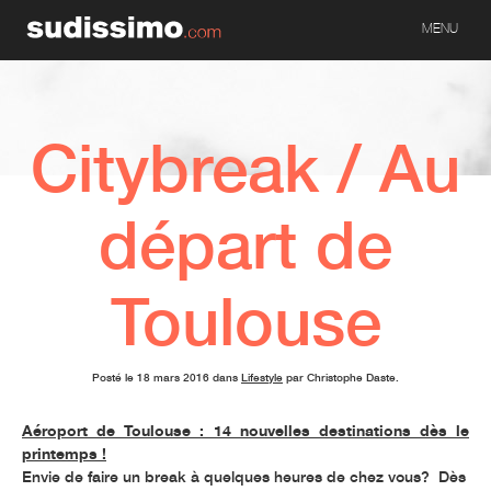
MENU
Citybreak / Au
départ de
Toulouse
Posté le 18 mars 2016 dans
Lifestyle
par Christophe Daste.
Aéroport de Toulouse : 14 nouvelles destinations dès le
printemps !
Envie de faire un break à quelques heures de chez vous? Dès