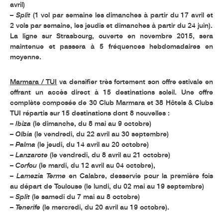
avril)
–
Split
(1 vol par semaine les dimanches à partir du 17 avril et
2 vols par semaine, les jeudis et dimanches à partir du 24 juin).
La ligne sur Strasbourg, ouverte en novembre 2015, sera
maintenue et passera à 5 fréquences hebdomadaires en
moyenne.
Marmara / TUI
va densifier très fortement son offre estivale en
offrant un accès direct à 15 destinations soleil. Une offre
complète composée de 30 Club Marmara et 38 Hôtels & Clubs
TUI répartis sur 15 destinations dont 8 nouvelles :
–
Ibiza
(le dimanche, du 8 mai au 9 octobre)
–
Olbia
(le vendredi, du 22 avril au 30 septembre)
–
Palma
(le jeudi, du 14 avril au 20 octobre)
–
Lanzarote
(le vendredi, du 8 avril au 21 octobre)
–
Corfou
(le mardi, du 12 avril au 04 octobre),
–
Lamezia Terme
en Calabre, desservie pour la première fois
au départ de Toulouse (le lundi, du 02 mai au 19 septembre)
–
Split
(le samedi du 7 mai au 8 octobre)
–
Tenerife
(le mercredi, du 20 avril au 19 octobre).