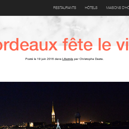
RESTAURANTS
HÔTELS
MAISONS D'H
rdeaux fête le vi
Posté le 19 juin 2016 dans
Lifestyle
par Christophe Daste.