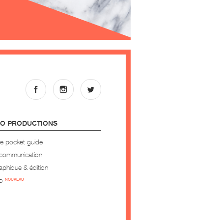
MO PRODUCTIONS
le pocket guide
 communication
aphique & édition
éo
NOUVEAU