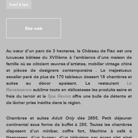
hotel & spa
Site web
Au cœur d’un parc de 3 hectares, le Château de Fiac est une
luxueuse bâtisse du XVIIIème à l’ambiance d’une maison de
famille où se côtoient œuvres d’artistes, mobilier vintage chiné
et pièces de designers contemporains . Le majestueux
escalier paré de plus de 170 tableaux dessert 16 chambres et
suites au décor apaisant. Le restaurant
Le
Renaissance
sublime toute en délicatesse les produits sains et
frais du terroir et le
Spa Revivo
offre une bulle de détente et
de lâcher prise inédite dans la région.
Chambres et suites
Adult Only
dès 265€. Petit déjeuner
continental sous forme de buffet à 25€. Toutes les chambres
disposent d’un minibar, coffre fort, Machine à café à
Nespresso, d’un bureau, d’un télévision par écran plat ainsi