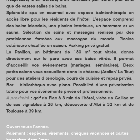
que de vastes salles de bains.
Splendide spa en sous-sol avec espace balnéothérapie en
accès libre pour les résidents de l’hôtel. L’espace comprend
des bains islandais, une piscine intérieure, un hammam et un
sauna. Sélection de soins et massages réalisés par des
praticiennes formées aux massages du monde. Piscine
extérieure chauffée en saison. Parking privé gratuit.
Le Pavillon, un bâtiment de 180 m² tout vitrée, donne
directement sur le parc avec ses baies vitrés. Il permet
d’accueillir vos évènements (mariages, séminaires). Deux
petits salons vous accueillent dans le château (Atelier/ La Tour)
pour des ateliers d’œnologie, cours de cuisine et repas privés.
Bar – bibliothèque avec piano. Possibilité d’une privatisation
totale pour vos événements privés et professionnels.
A proximité
: golf de Fiac à 3 min de l’hôtel, visite de Gaillac et
de ses vignobles à 28 km, découverte d’Albi à 32 km et de
Toulouse à 39 km.
Ouvert toute l’année.
Paiement : espèces, virements, chèques vacances et cartes
bancaires dont Amex.